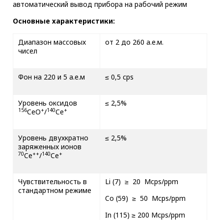
автоматический вывод прибора на рабочий режим
Основные характеристики:
Диапазон массовых
от 2 до 260 а.е.м.
чисел
Фон на 220 и 5 а.е.м
≤ 0,5 cps
Уровень оксидов
≤ 2,5%
156
+
140
+
CeO
/
Ce
Уровень двухкратно
≤ 2,5%
заряженных ионов
70
++
140
+
Ce
/
Ce
Чувствительность в
Li (7) ≥ 20 Mcps/ppm
стандартном режиме
Co (59) ≥ 50 Mcps/ppm
In (115) ≥ 200 Mcps/ppm