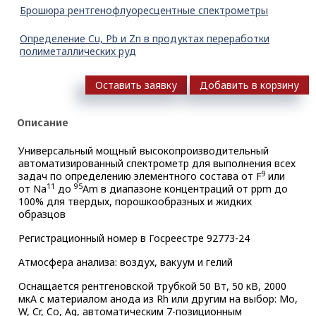
Брошюра рентгенофлуоресцентные спектрометры
Определение Cu, Pb и Zn в продуктах переработки
полиметаллических руд
Оставить заявку
Добавить в корзину
Описание
Универсальный мощный высокопроизводительный
автоматизированный спектрометр для выполнения всех
9
задач по определению элементного состава от F
или
11
95
от Na
до
Am в диапазоне концентраций от ppm до
100% для твердых, порошкообразных и жидких
образцов
Регистрационный номер в Госреестре 92773-24
Атмосфера анализа: воздух, вакуум и гелий
Оснащается рентгеновской трубкой 50 Вт, 50 кВ, 2000
мкА с материалом анода из Rh или другим на выбор: Mo,
W, Сr, Co, Ag, автоматическим 7-позиционным