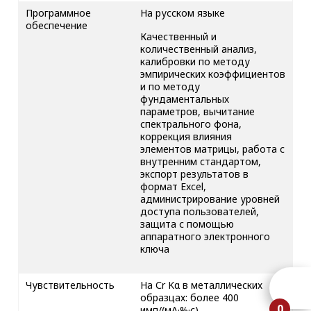
Программное
На русском языке
обеспечение
Качественный и
количественный анализ,
калибровки по методу
эмпирических коэффициентов
и по методу
фундаментальных
параметров, вычитание
спектрального фона,
коррекция влияния
элементов матрицы, работа с
внутренним стандартом,
экспорт результатов в
формат Excel,
администрирование уровней
доступа пользователей,
защита с помощью
аппаратного электронного
ключа
Чувствительность
На Сr Kα в металлических
образцах: более 400
0
имп/(мА·%·c)