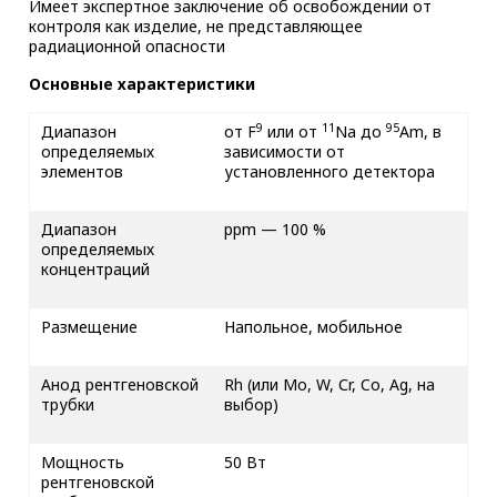
Имеет экспертное заключение об освобождении от
контроля как изделие, не представляющее
радиационной опасности
Основные характеристики
9
11
95
Диапазон
от F
или от
Na до
Am, в
определяемых
зависимости от
элементов
установленного детектора
Диапазон
ppm — 100 %
определяемых
концентраций
Размещение
Напольное, мобильное
Анод рентгеновской
Rh (или Mo, W, Сr, Co, Ag, на
трубки
выбор)
Мощность
50 Вт
рентгеновской