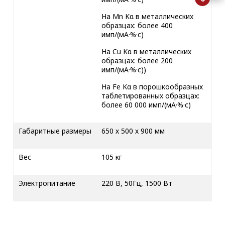
На Mn Kα в металлических
образцах: более 400
имп/(мА·%·c)
На Cu Kα в металлических
образцах: более 200
имп/(мА·%·c))
На Fe Kα в порошкообразных
таблетированных образцах:
более 60 000 имп/(мА·%·c)
Габаритные размеры
650 х 500 х 900 мм
Вес
105 кг
Электропитание
220 В, 50Гц, 1500 Вт