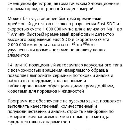
сменщиком фильтров, автоматическим 8-позиционным
коллиматором, встроенной видеокамерой
Может быть установлен быстрый кремниевый
дрейфовый детектор высокого разрешения Fast SDD и
11
скоростью счета 1 000 000 имп/с для анализа от Na
до
95
Am или быстрый кремниевый дрейфовый детектор
высокого разрешения Fast SDD и скоростью счета
9
95
2 000 000 имп/с для анализа от F
до
Am с
улучшенными возможностями по анализу легких
элементов
14- или 10-позиционный автосамплер карусельного типа
с возможностью вращения измеряемого образца
позволяет выполнять серийный потоковый анализ и
работать с твердыми, сплавленными и
таблетированными образцами диаметром до 40 мм,
кюветами для порошков и жидкостей
Программное обеспечение на русском языке, позволяет
выполнять качественный, количественный и
полуколичественный анализ, строить калибровки по
эмпирическим зависимостям и с помощью метода
фундаментальных параметров