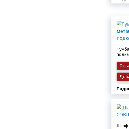
Тумба
подк
Оста
Доба
Подр
Шкаф