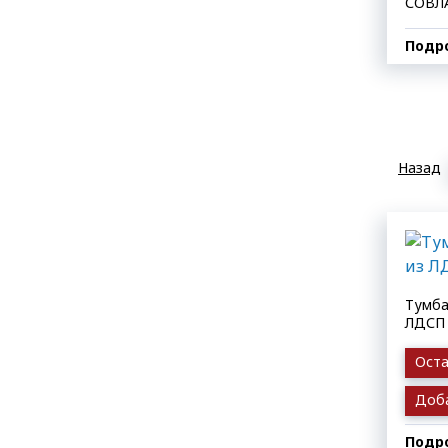
СОВЛ
Подр
Назад
Тумба
ЛДСП
Оста
Доба
Подр