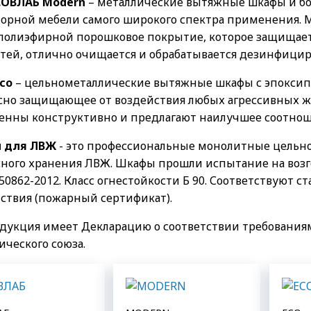
СОВЛАБ Modern
– металлические вытяжные шкафы и б
торной мебели самого широкого спектра применения. 
полиэфирной порошковое покрытие, которое защищает
тей, отлично очищается и обрабатывается дезинфици
со
– цельнометаллические вытяжные шкафы с эпокс
сно защищающее от воздействия любых агрессивных ж
енны конструктивно и предлагают наилучшее соотнош
 для ЛВЖ
- это профессиональные монолитные цельн
сного хранения ЛВЖ. Шкафы прошли испытание на возг
50862-2012. Класс огнестойкости Б 90. Соответствуют 
тствия (пожарный сертификат).
одукция имеет
Декларацию о соответствии требования
ического союза.