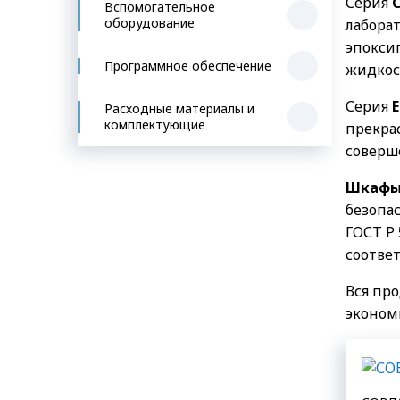
Серия
Вспомогательное
оборудование
лабора
эпокси
Программное обеспечение
жидкос
Серия
Е
Расходные материалы и
комплектующие
прекра
соверш
Шкафы
безопа
ГОСТ Р 
соотве
Вся пр
эконом