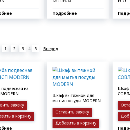
АБ
MODERN
ECO
обнее
Подробнее
Подр
1
2
3
4
5
Вперед
 подвесная из
Шкаф 
 MODERN
СОВЛ
Шкаф вытяжной для
мытья посуды MODERN
вить заявку
Оста
Оставить заявку
вить в корзину
Доба
Добавить в корзину
обнее
Подр