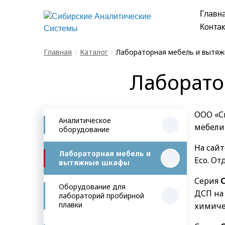
Главн
Конта
Главная
Каталог
Лабораторная мебель и вытя
Лаборато
ООО «С
Аналитическое
мебели 
оборудование
На сай
Лабораторная мебель и
Есо. О
вытяжные шкафы
Серия
Оборудование для
ДСП на
лабораторий пробирной
плавки
химиче