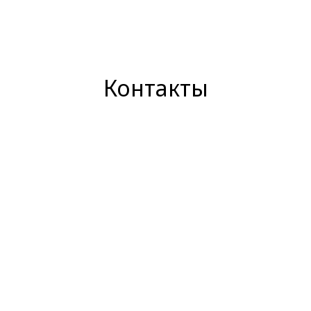
Контакты
Адрес:
г. Красноярск , ул. Ленина, д. 52, офис 8/1
Адрес:
Телефон в Красноярске:
+7 (391) 258-09-23
;
8
800 200 7037
Телефон представительства в г. Москва:
+7(916) 503 50 59
;